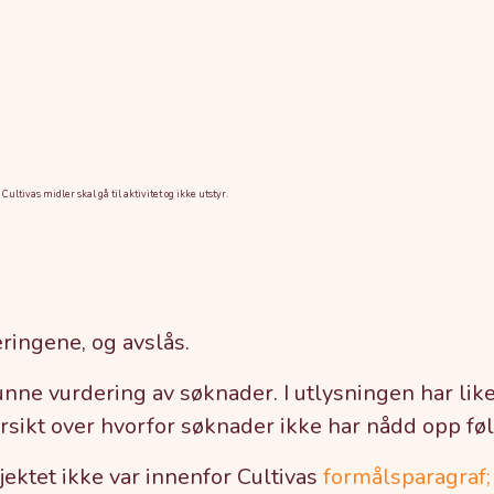
tivas midler skal gå til aktivitet og ikke utstyr.
ringene, og avslås.
runne vurdering av søknader. I utlysningen har like
sikt over hvorfor søknader ikke har nådd opp føl
jektet ikke var innenfor Cultivas
formålsparagraf;