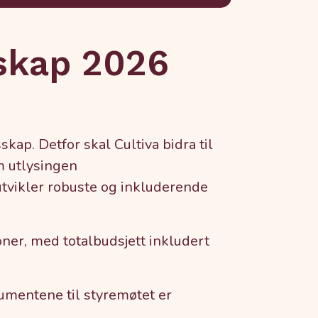
sskap 2026
skap. Detfor skal Cultiva bidra til
m utlysingen
 utvikler robuste og inkluderende
oner, med totalbudsjett inkludert
entene til styremøtet er