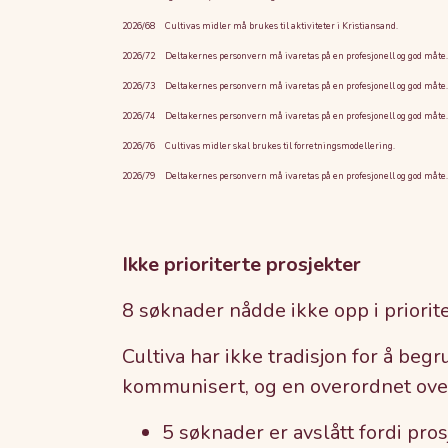
2026/68 Cultivas midler må brukes til aktiviteter i Kristiansand.
2026/72 Deltakernes personvern må ivaretas på en profesjonell og god måte.
2026/73 Deltakernes personvern må ivaretas på en profesjonell og god måte.
2026/74 Deltakernes personvern må ivaretas på en profesjonell og god måte.
2026/76 Cultivas midler skal brukes til forretningsmodellering.
2026/79 Deltakernes personvern må ivaretas på en profesjonell og god måte. Cul
Ikke prioriterte prosjekter
8 søknader nådde ikke opp i priorite
Cultiva har ikke tradisjon for å beg
kommunisert, og en overordnet over
5 søknader er avslått fordi pros