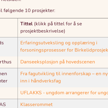
til følgende 10 prosjekter:
Tittel
(klikk på tittel for å se
prosjektbeskrivelse)
ds
Erfaringsutveksling og opplæring i
forsoningsprosesser for Birkelidprosjek
erthus
Danseeksplosjon på hovedscenen
men
Fra fagutvikling til innenforskap – en ny
nter
inn i håndverksfag
UFLAKKS - ungdom arrangerer for un
 AS
Klasserommet