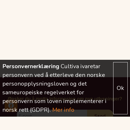
Personvernerklæring
Cultiva ivaretar
personvern ved å etterleve den norske
personopplysningsloven og det
Ok
sameuropeiske regelverket for
Ønsker du å motta informasjon om nye utlysninger?
personvern som loven implementerer i
norsk rett (GDPR).
Mer info