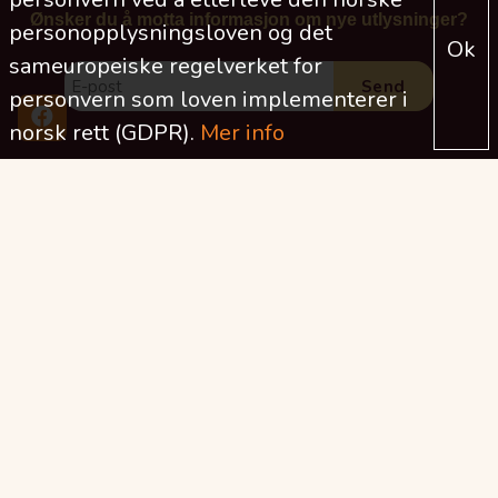
Ønsker du å motta informasjon om nye utlysninger?
personopplysningsloven og det
Ok
sameuropeiske regelverket for
personvern som loven implementerer i
norsk rett (GDPR).
Mer info
2026
2025
2024
2023
2022
2021
2020
2019
2018
2017
2016
2015
2014
2013
2012
2011
2010
2009
2008
2007
2006
2005
2004
2003
DELT UT I ÅR TIL NÅ (MNOK)