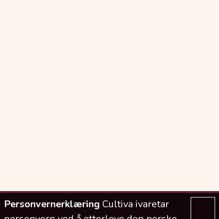
Personvernerklæring
Cultiva ivaretar
personvern ved å etterleve den norske