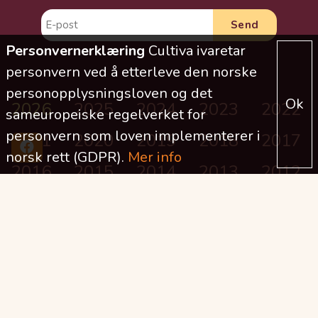
Personvernerklæring
Cultiva ivaretar
personvern ved å etterleve den norske
personopplysningsloven og det
Ok
2026
2025
2024
2023
2022
sameuropeiske regelverket for
personvern som loven implementerer i
2021
2020
2019
2018
2017
norsk rett (GDPR).
Mer info
2016
2015
2014
2013
2012
2011
2010
2009
2008
2007
2006
2005
2004
2003
DELT UT I ÅR TIL NÅ (MNOK)