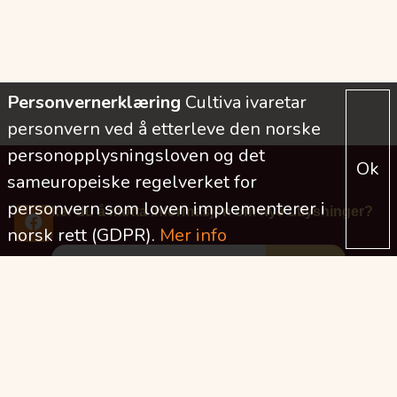
Personvernerklæring
Cultiva ivaretar
personvern ved å etterleve den norske
personopplysningsloven og det
Ok
sameuropeiske regelverket for
personvern som loven implementerer i
Ønsker du å motta informasjon om nye utlysninger?
norsk rett (GDPR).
Mer info
2026
2025
2024
2023
2022