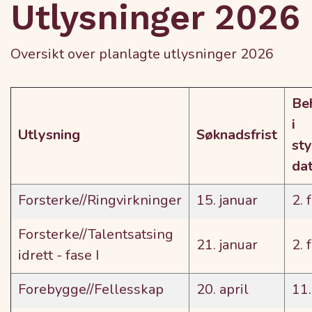
Utlysninger 2026
Oversikt over planlagte utlysninger 2026
Be
i
Utlysning
Søknadsfrist
st
da
Forsterke//Ringvirkninger
15. januar
2. 
Forsterke//Talentsatsing
21. januar
2. 
idrett - fase I
Forebygge//Fellesskap
20. april
11.