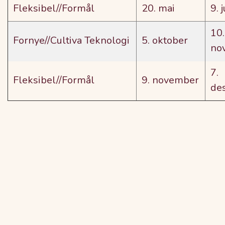
Fleksibel//Formål
20. mai
9. 
10.
Fornye//Cultiva Teknologi
5. oktober
no
7.
Fleksibel//Formål
9. november
de