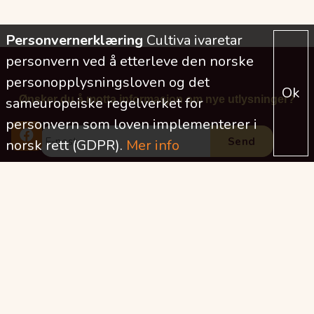
Personvernerklæring
Cultiva ivaretar
personvern ved å etterleve den norske
personopplysningsloven og det
Ok
Ønsker du å motta informasjon om nye utlysninger?
sameuropeiske regelverket for
personvern som loven implementerer i
norsk rett (GDPR).
Mer info
2026
2025
2024
2023
2022
2021
2020
2019
2018
2017
2016
2015
2014
2013
2012