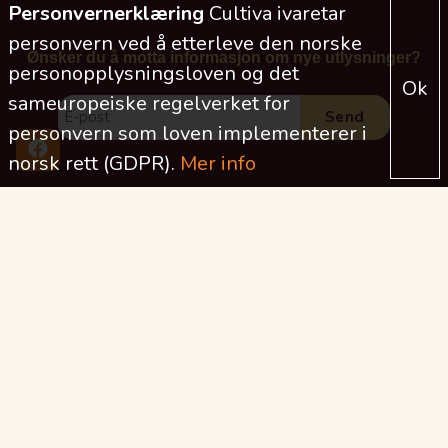
Personvernerklæring
Cultiva ivaretar
personvern ved å etterleve den norske
Ønsker du å motta informasjon om nye utlysninger?
personopplysningsloven og det
Ok
sameuropeiske regelverket for
personvern som loven implementerer i
norsk rett (GDPR).
Mer info
2026
2025
2024
2023
2022
2021
2020
2019
2018
2017
2016
2015
2014
2013
2012
2011
2010
2009
2008
2007
2006
2005
2004
2003