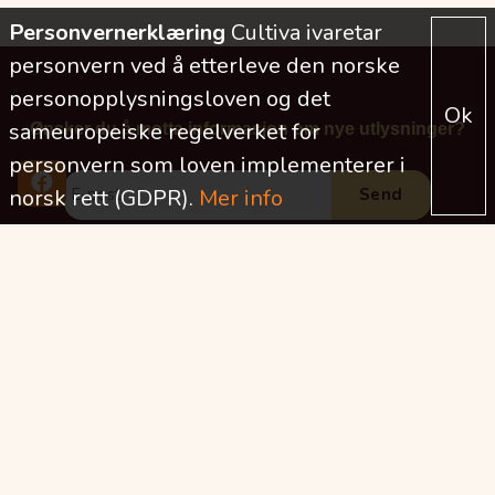
Personvernerklæring
Cultiva ivaretar
personvern ved å etterleve den norske
personopplysningsloven og det
Ok
sameuropeiske regelverket for
Ønsker du å motta informasjon om nye utlysninger?
personvern som loven implementerer i
norsk rett (GDPR).
Mer info
2026
2025
2024
2023
2022
2021
2020
2019
2018
2017
2016
2015
2014
2013
2012
2011
2010
2009
2008
2007