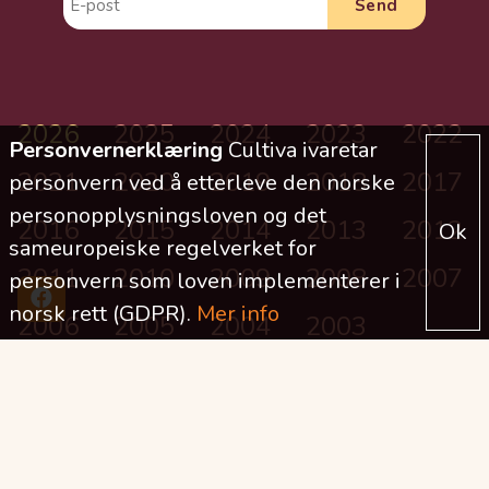
2026
2025
2024
2023
2022
Personvernerklæring
Cultiva ivaretar
2021
2020
2019
2018
2017
personvern ved å etterleve den norske
personopplysningsloven og det
2016
2015
2014
2013
2012
Ok
sameuropeiske regelverket for
2011
2010
2009
2008
2007
personvern som loven implementerer i
norsk rett (GDPR).
Mer info
2006
2005
2004
2003
DELT UT I ÅR TIL NÅ (MNOK)