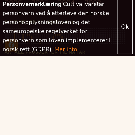
2006
2005
2004
2003
Personvernerklæring
Cultiva ivaretar
personvern ved å etterleve den norske
personopplysningsloven og det
DELT UT I ÅR TIL NÅ (MNOK)
Ok
sameuropeiske regelverket for
personvern som loven implementerer i
norsk rett (GDPR).
Mer info
ANTALL PROSJEKTER TIL NÅ I ÅR
DELT UT TOTALT (MNOK)
Cultiva - Kristiansand
Kommunes Energiverksstiftelse